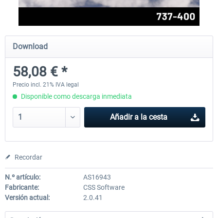
FlightSim Studio - E-Jets 170/175
Aerosoft Aircraft A340-600
Download
58,08 € *
40,62 € *
81,33 € *
Precio incl. 21% IVA legal
Disponible como descarga inmediata
Añadir a la cesta
Recordar
N.º artículo:
AS16943
Fabricante:
CSS Software
Versión actual:
2.0.41