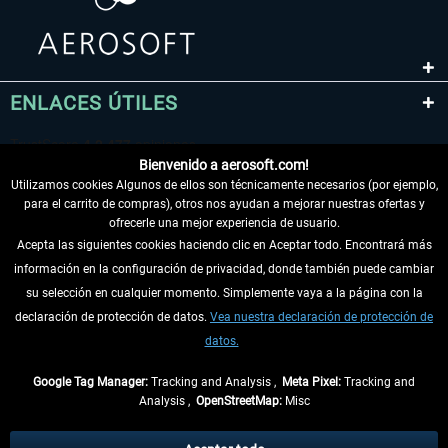
ENLACES ÚTILES
Bienvenido a aerosoft.com!
Utilizamos cookies Algunos de ellos son técnicamente necesarios (por ejemplo,
para el carrito de compras), otros nos ayudan a mejorar nuestras ofertas y
ofrecerle una mejor experiencia de usuario.
Acepta las siguientes cookies haciendo clic en Aceptar todo. Encontrará más
información en la configuración de privacidad, donde también puede cambiar
DESISTIR DEL CONTRATO
su selección en cualquier momento. Simplemente vaya a la página con la
declaración de protección de datos.
Vea nuestra declaración de protección de
INFORMACIÓN
datos.
NO SE PIERDA LAS ÚLTIMAS NOTICIAS
Google Tag Manager:
Tracking and Analysis ,
Meta Pixel:
Tracking and
Analysis ,
OpenStreetMap:
Misc
* Todos los precios, incl. el IVA legal y
gastos de envío
así como las posibles
tasas de recepción si no se describe lo contrario