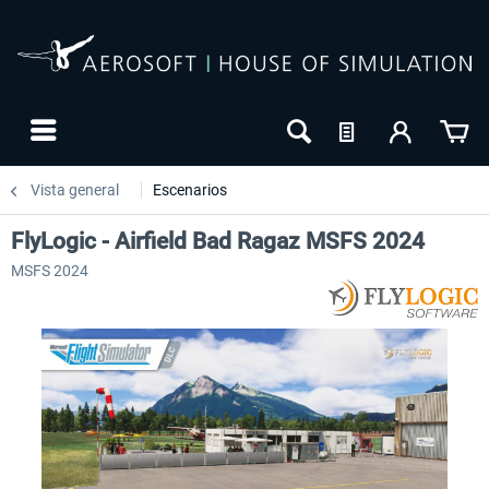
Vista general
Escenarios
FlyLogic - Airfield Bad Ragaz MSFS 2024
MSFS 2024
NUEVO