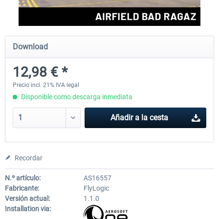
Aerosoft Offshore Landmarks: North
Aerosoft Mega Airport Brus
Download
Sea MSFS 2024
12,98 € *
17,28 € *
25,37 € *
Precio incl. 21% IVA legal
Disponible como descarga inmediata
Añadir a la cesta
Recordar
N.º artículo:
AS16557
Fabricante:
FlyLogic
Versión actual:
1.1.0
Installation via: