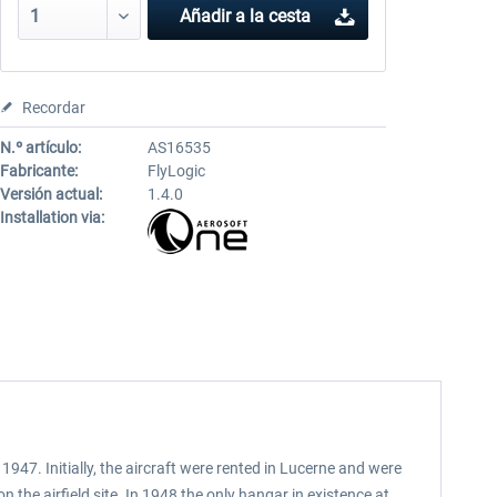
Añadir a la cesta
Recordar
N.º artículo:
AS16535
Fabricante:
FlyLogic
Versión actual:
1.4.0
Installation via:
1947. Initially, the aircraft were rented in Lucerne and were
 the airfield site. In 1948 the only hangar in existence at