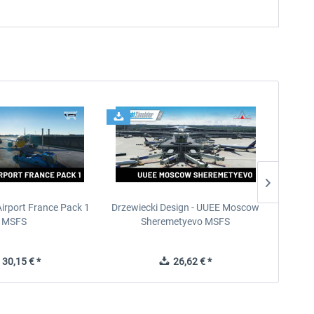
Airport France Pack 1
Drzewiecki Design - UUEE Moscow
Skylin
MSFS
Sheremetyevo MSFS
30,15 € *
26,62 € *