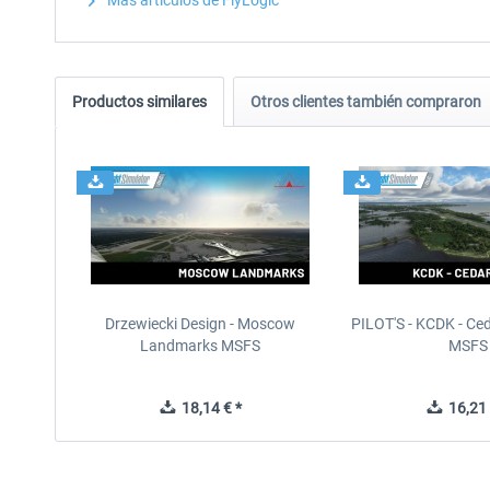
Más artículos de FlyLogic
Productos similares
Otros clientes también compraron
Drzewiecki Design - Moscow
PILOT'S - KCDK - Ced
Landmarks MSFS
MSFS
18,14 € *
16,21 