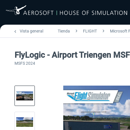
Vista general
Tienda
FLIGHT
Microsoft F
FlyLogic - Airport Triengen MS
MSFS 2024