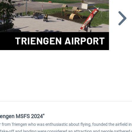
Triengen MSFS 2024"
 from Triengen who was enthusiastic about flying, founded the airfield in 
 Take-off and landing were considered an attraction and people gathered on