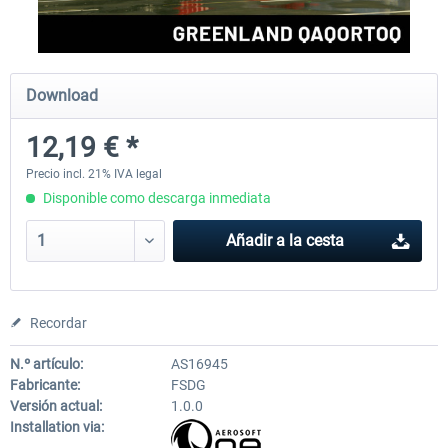
FSDG - Greenland Kulusuk MSFS
Aerosoft Airport Bonair
Download
12,19 € *
9,14 € *
12,15 € *
Precio incl. 21% IVA legal
Disponible como descarga inmediata
Añadir a la cesta
Recordar
N.º artículo:
AS16945
Fabricante:
FSDG
Versión actual:
1.0.0
Installation via: