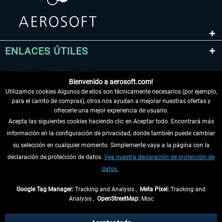
ENLACES ÚTILES
Bienvenido a aerosoft.com!
Utilizamos cookies Algunos de ellos son técnicamente necesarios (por ejemplo,
para el carrito de compras), otros nos ayudan a mejorar nuestras ofertas y
ofrecerle una mejor experiencia de usuario.
Acepta las siguientes cookies haciendo clic en Aceptar todo. Encontrará más
información en la configuración de privacidad, donde también puede cambiar
DESISTIR DEL CONTRATO
su selección en cualquier momento. Simplemente vaya a la página con la
declaración de protección de datos.
Vea nuestra declaración de protección de
INFORMACIÓN
datos.
NO SE PIERDA LAS ÚLTIMAS NOTICIAS
Google Tag Manager:
Tracking and Analysis ,
Meta Pixel:
Tracking and
Analysis ,
OpenStreetMap:
Misc
* Todos los precios, incl. el IVA legal y
gastos de envío
así como las posibles
tasas de recepción si no se describe lo contrario