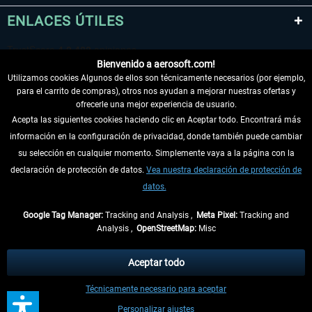
ENLACES ÚTILES
Bienvenido a aerosoft.com!
Utilizamos cookies Algunos de ellos son técnicamente necesarios (por ejemplo,
para el carrito de compras), otros nos ayudan a mejorar nuestras ofertas y
ofrecerle una mejor experiencia de usuario.
Acepta las siguientes cookies haciendo clic en Aceptar todo. Encontrará más
información en la configuración de privacidad, donde también puede cambiar
DESISTIR DEL CONTRATO
su selección en cualquier momento. Simplemente vaya a la página con la
declaración de protección de datos.
Vea nuestra declaración de protección de
INFORMACIÓN
datos.
NO SE PIERDA LAS ÚLTIMAS NOTICIAS
Google Tag Manager:
Tracking and Analysis ,
Meta Pixel:
Tracking and
Analysis ,
OpenStreetMap:
Misc
* Todos los precios, incl. el IVA legal y
gastos de envío
así como las posibles
tasas de recepción si no se describe lo contrario
Aceptar todo
** De aplicación a envíos dentro de Alemania. Los plazos de envío para los
Técnicamente necesario para aceptar
demás países se pueden consultar en la
información de envío
.
Personalizar ajustes