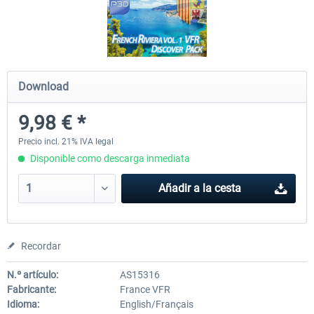
FSDG - Flight Suite Pro
Traffic Global for P3D & 
Download
10,16 € *
45,32 € *
9,98 € *
Precio incl. 21% IVA legal
Disponible como descarga inmediata
Añadir a la cesta
Recordar
N.º artículo:
AS15316
Fabricante:
France VFR
Idioma:
English/Français