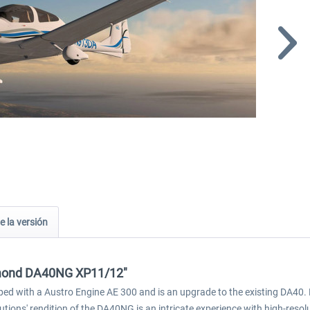
e la versión
iamond DA40NG XP11/12"
pped with a Austro Engine AE 300 and is an upgrade to the existing DA40. R
ons' rendition of the DA40NG is an intricate experience with high-resolu