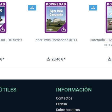
00 - HD Series
Piper Twin Comanche XP11
Carenado - C2
HD S
€ *
28,46 € *
ÚTILES
INFORMACIÓN
Contactos
Prensa
Sobre nosotros