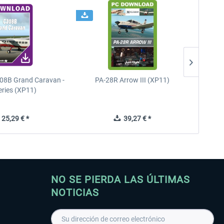
08B Grand Caravan -
PA-28R Arrow III (XP11)
PA-28
eries (XP11)
25,29 € *
39,27 € *
NO SE PIERDA LAS ÚLTIMAS
NOTICIAS