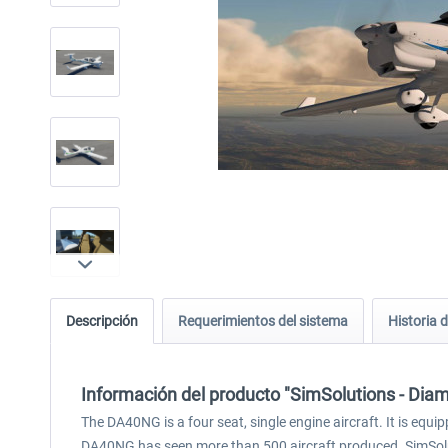
Descripción
Requerimientos del sistema
Historia d
Información del producto "SimSolutions - D
The DA40NG is a four seat, single engine aircraft. It is equi
DA40NG has seen more than 500 aircraft produced. SimSoluti