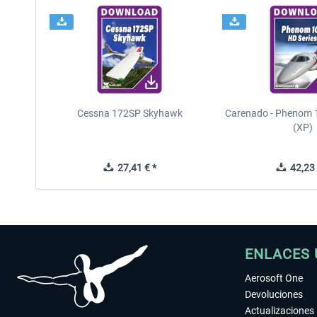
Cessna 172SP Skyhawk
Carenado - Phenom 1
(XP)
27,41 € *
42,23 
ENLACES 
Aerosoft One
Devoluciones
Actualizaciones