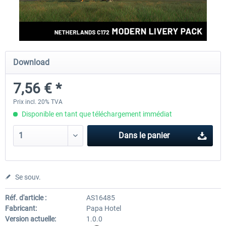
FlightSim Studio - E-Jets 170/175
Aerosoft Aircraft A340-600
Download
40,29 € *
80,66 € *
7,56 € *
Prix incl. 20% TVA
Disponible en tant que téléchargement immédiat
Dans le panier
Se souv.
Réf. d'article :
AS16485
Fabricant:
Papa Hotel
Version actuelle:
1.0.0