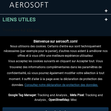
LIENS UTILES
Bienvenue sur aerosoft.com!
Nous utilisons des cookies. Certains d'entre eux sont techniquement
nécessaires (par exemple pour le panier), d'autres nous aident à améliorer nos
offres et à vous offrir une meilleure expérience utilisateur.
Vous acceptez les cookies suivants en cliquant sur Accepter tout. Vous
RENONCER AU CONTRAT ICI
trouverez des informations complémentaires dans les paramètres de
INFORMATIONS
confidentialité, où vous pourrez également modifier votre sélection à tout
moment. Il suffit d'aller à la page avec la déclaration de protection des
NE MANQUEZ PAS LES DERNIÈRES
données.
Consultez notre déclaration de protection des données.
NOUVELLES
Google Tag Manager:
Tracking and Analysis ,
Meta Pixel:
Tracking and
Analysis ,
OpenStreetMap:
Misc
* Tous les prix sont indiqués TVA légale comprise, hors
frais de port
et, le cas