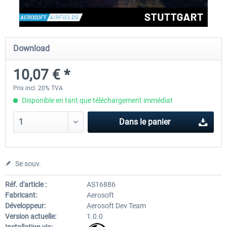
EmergencyDispatcherPro - 24h Free
EmergencyDispatcherPr
Download
Trial
10,07 € *
0,00 € *
35,99 € *
Prix incl. 20% TVA
Disponible en tant que téléchargement immédiat
Dans le panier
Se souv.
Réf. d'article :
AS16886
Fabricant:
Aerosoft
Développeur:
Aerosoft Dev Team
Version actuelle:
1.0.0