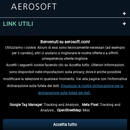
LINK UTILI
Benvenuti su aerosoft.com!
Utilizziamo i cookie. Alcuni di essi sono tecnicamente necessari (ad esempio
per il carrello), altri ci aiutano a migliorare le nostre offerte e a offrirti
un'esperienza utente migliore.
Accetti i seguenti cookie facendo clic su Accetta tutto. Ulteriori informazioni
sono disponibili nelle impostazioni sulla privacy, dove è anche possibile
RECEDERE DAL CONTRATTO
modificare la selezione in qualsiasi momento. Vai alla pagina con l'informativa
dichiarazione sulla tutela dei dati.
Visualizza la nostra dichiarazione per la
INFORMAZIONI
dichiarazione sulla tutela dei dati.
NON PERDETEVI LE ULTIME NOTIZIE
Google Tag Manager:
Tracking and Analysis ,
Meta Pixel:
Tracking and
Analysis ,
OpenStreetMap:
Misc
* Tutti i prezzi sono indicati al netto di Iva e
spese di spedizione
ed
eventualmente le spese di spedizione, se non diversamente descritto.
Accetta tutto