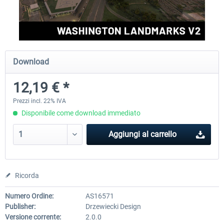
FSDG - Greenland Kulusuk MSFS
Aerosoft Airport Bonair
Download
9,22 € *
12,25 € *
12,19 € *
Prezzi incl. 22% IVA
Disponibile come download immediato
Aggiungi al carrello
Ricorda
Numero Ordine:
AS16571
Publisher:
Drzewiecki Design
Versione corrente:
2.0.0