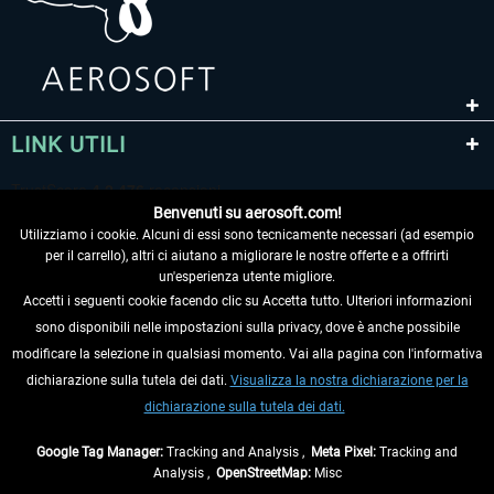
LINK UTILI
Benvenuti su aerosoft.com!
Utilizziamo i cookie. Alcuni di essi sono tecnicamente necessari (ad esempio
per il carrello), altri ci aiutano a migliorare le nostre offerte e a offrirti
un'esperienza utente migliore.
Accetti i seguenti cookie facendo clic su Accetta tutto. Ulteriori informazioni
sono disponibili nelle impostazioni sulla privacy, dove è anche possibile
RECEDERE DAL CONTRATTO
modificare la selezione in qualsiasi momento. Vai alla pagina con l'informativa
dichiarazione sulla tutela dei dati.
Visualizza la nostra dichiarazione per la
INFORMAZIONI
dichiarazione sulla tutela dei dati.
NON PERDETEVI LE ULTIME NOTIZIE
Google Tag Manager:
Tracking and Analysis ,
Meta Pixel:
Tracking and
Analysis ,
OpenStreetMap:
Misc