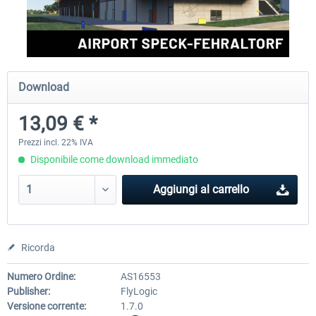
Aerosoft Offshore Landmarks: North
Aerosoft Mega Airport Brus
Sea MSFS 2024
Download
17,42 € *
25,58 € *
13,09 € *
Prezzi incl. 22% IVA
Disponibile come download immediato
Aggiungi al carrello
Ricorda
Numero Ordine:
AS16553
Publisher:
FlyLogic
Versione corrente:
1.7.0