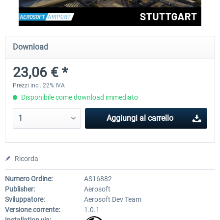
EmergencyDispatcherPro - 24h Free
EmergencyDispatcherPr
Download
Trial
23,06 € *
0,00 € *
36,59 € *
Prezzi incl. 22% IVA
Disponibile come download immediato
Aggiungi al carrello
Ricorda
Numero Ordine:
AS16882
Publisher:
Aerosoft
Sviluppatore:
Aerosoft Dev Team
Versione corrente:
1.0.1