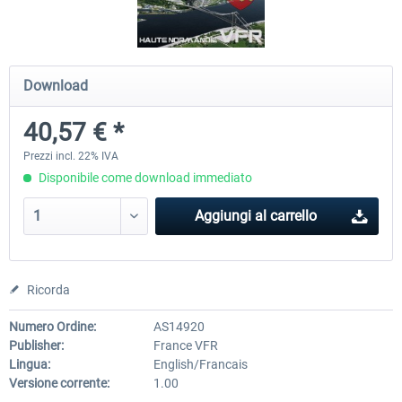
Mega Airport Frankfurt V2.0
Mega Airport Berlin Brande
Download
40,57 € *
30,71 € *
25,58 € *
Prezzi incl. 22% IVA
Disponibile come download immediato
Aggiungi al carrello
Ricorda
Numero Ordine:
AS14920
Publisher:
France VFR
Lingua:
English/Francais
Versione corrente:
1.00