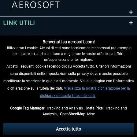
LINK UTILI
Benvenuti su aerosoft.com!
Utilizziamo i cookie. Alcuni di essi sono tecnicamente necessari (ad esempio
per il carrello), altri ci aiutano a migliorare le nostre offerte e a offrirti
un'esperienza utente migliore.
Accetti i seguenti cookie facendo clic su Accetta tutto. Ulteriori informazioni
sono disponibili nelle impostazioni sulla privacy, dove è anche possibile
RECEDERE DAL CONTRATTO
modificare la selezione in qualsiasi momento. Vai alla pagina con l'informativa
dichiarazione sulla tutela dei dati.
Visualizza la nostra dichiarazione per la
INFORMAZIONI
dichiarazione sulla tutela dei dati.
NON PERDETEVI LE ULTIME NOTIZIE
Google Tag Manager:
Tracking and Analysis ,
Meta Pixel:
Tracking and
Analysis ,
OpenStreetMap:
Misc
* Tutti i prezzi sono indicati al netto di Iva e
spese di spedizione
ed
eventualmente le spese di spedizione, se non diversamente descritto.
Accetta tutto
** Riguarda le spedizioni al di fuori della Germania, i tempi di consegna per le