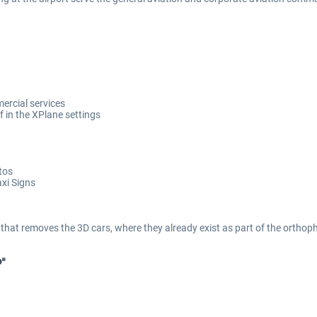
ercial services
f in the XPlane settings
tos
axi Signs
 that removes the 3D cars, where they already exist as part of the orthop
P"