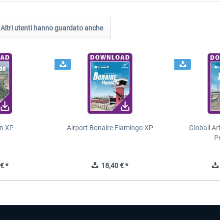
Altri utenti hanno guardato anche
n XP
Airport Bonaire Flamingo XP
Globall Ar
P
€ *
18,40 € *