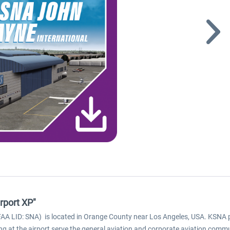
rport XP"
FAA LID: SNA) is located in Orange County near Los Angeles, USA. KSNA 
ining at the airport serve the general aviation and corporate aviation comm