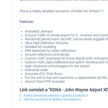
This is a highly detailed recreation of KSNA for XPlane 11.
Features:
Animated Jetways
Ground Traffic in whole airport for G. Aviation and Comm
Randomly placed static aircraft, can be easily toggled of
Ultra High Definition Textures
Detailed 3D modeling
PBR Materials for shiny reflections
Ground reflections and decals
Custom “soft” animated 3D Grass blends with orthopho
Custom HDR Lights billboard and spill in Terminal and T
High resolution orthoimagery for the airport
Animated radar
Accurate ATC/TAXI flows
For the mid-to-low end machines: a replacement dsf file,
Airport Chart PDF included
Link correlati a "KSNA - John Wayne Airport X
Avete domande relative a questo prodotto?
Ulteriori prodotti di Skyline Simulations