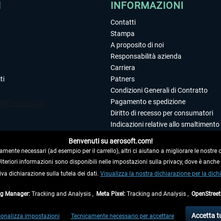
I
INFORMAZIONI
Contatti
Stampa
A proposito di noi
Responsabilità azienda
Carriera
ti
Patners
Condizioni Generali di Contratto
Pagamento e spedizione
Diritto di recesso per consumatori
Indicazioni relative allo smaltimento 
Dichiarazione sulla tutela dei dati
Benvenuti su aerosoft.com!
Editoriale
amente necessari (ad esempio per il carrello), altri ci aiutano a migliorare le nostre of
 Ulteriori informazioni sono disponibili nelle impostazioni sulla privacy, dove è anch
iva dichiarazione sulla tutela dei dati.
 DAL CONTRATTO
Visualizza la nostra dichiarazione per la dichi
ag Manager:
Tracking and Analysis ,
Meta Pixel:
Tracking and Analysis ,
OpenStree
ti al netto di Iva e
spese di spedizione
ed eventualmente le spese di spedizione, se n
Accetta t
onalizza impostazioni
Tecnicamente necessario per accettare
di fuori della Germania, i tempi di consegna per le altre nazioni sono disponibili nell