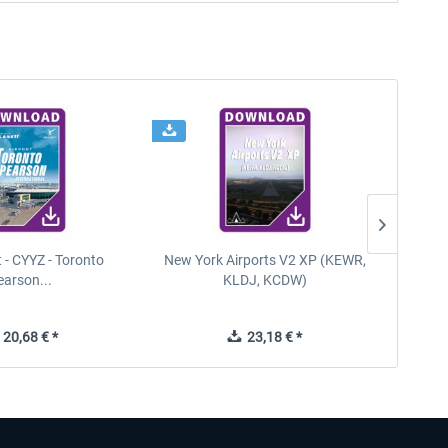
t - CYYZ - Toronto
New York Airports V2 XP (KEWR,
New Y
earson...
KLDJ, KCDW)
20,68 € *
23,18 € *