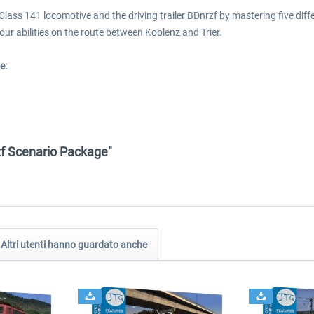
e Class 141 locomotive and the driving trailer BDnrzf by mastering five dif
ur abilities on the route between Koblenz and Trier.
e:
zf Scenario Package"
Altri utenti hanno guardato anche