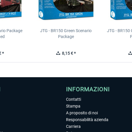
ario Package
JTG - BR150 Green Scenario
JTG - BR150 
ed
Package
 *
8,15 € *
I
INFORMAZIONI
Contatti
Stampa
A proposito di noi
Responsabilità azienda
Carriera