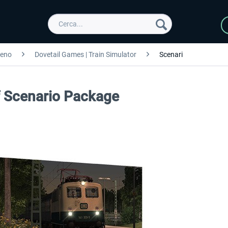
reno
Dovetail Games | Train Simulator
Scenari
f Scenario Package