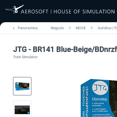
Panoramica
Negozio
MOVE
Autobus | T
JTG - BR141 Blue-Beige/BDnrz
Train Simulator