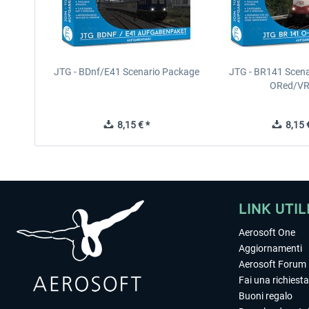
JTG - BDnf/E41 Scenario Package
JTG - BR141 Scen
ORed/VR
8,15 € *
8,15 €
LINK UTIL
Aerosoft One
Aggiornamenti
Aerosoft Forum
Fai una richiesta
Buoni regalo