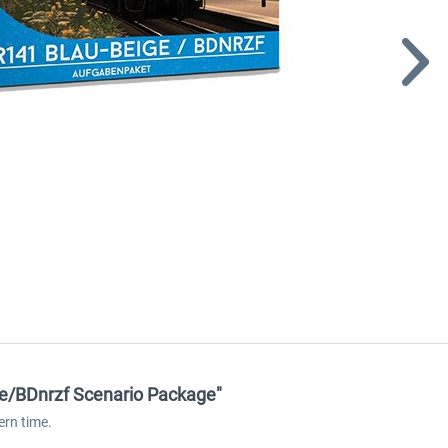
ge/BDnrzf Scenario Package"
ern time.