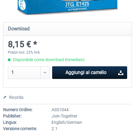
Just Trains - U-Bahn Hamburg U1 &
Railworks Szenario-Pack Vo
Download
U3
8,15 € *
40,62 € *
25,58 € *
Prezzi incl. 22% IVA
Disponibile come download immediato
Aggiungi al carrello
Ricorda
Numero Ordine:
AS51044
Publisher:
Join-Together
Lingua:
English/German
Versione corrente:
2.1