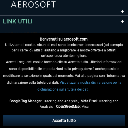
LINK UTILI
Benvenuti su aerosoft.com!
Utilizziamo i cookie. Alcuni di essi sono tecnicamente necessari (ad esempio
per il carrello), altri ci aiutano a migliorare le nostre offerte e a offrirti
un'esperienza utente migliore.
Accetti i seguenti cookie facendo clic su Accetta tutto. Ulteriori informazioni
sono disponibili nelle impostazioni sulla privacy, dove è anche possibile
RECEDERE DAL CONTRATTO
modificare la selezione in qualsiasi momento. Vai alla pagina con l'informativa
dichiarazione sulla tutela dei dati.
Visualizza la nostra dichiarazione per la
INFORMAZIONI
dichiarazione sulla tutela dei dati.
NON PERDETEVI LE ULTIME NOTIZIE
Google Tag Manager:
Tracking and Analysis ,
Meta Pixel:
Tracking and
Analysis ,
OpenStreetMap:
Misc
* Tutti i prezzi sono indicati al netto di Iva e
spese di spedizione
ed
eventualmente le spese di spedizione, se non diversamente descritto.
Accetta tutto
** Riguarda le spedizioni al di fuori della Germania, i tempi di consegna per le