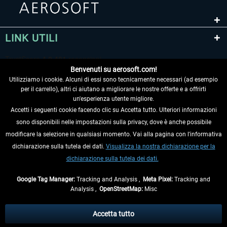
LINK UTILI
Benvenuti su aerosoft.com!
Utilizziamo i cookie. Alcuni di essi sono tecnicamente necessari (ad esempio
per il carrello), altri ci aiutano a migliorare le nostre offerte e a offrirti
un'esperienza utente migliore.
Accetti i seguenti cookie facendo clic su Accetta tutto. Ulteriori informazioni
sono disponibili nelle impostazioni sulla privacy, dove è anche possibile
RECEDERE DAL CONTRATTO
modificare la selezione in qualsiasi momento. Vai alla pagina con l'informativa
dichiarazione sulla tutela dei dati.
Visualizza la nostra dichiarazione per la
INFORMAZIONI
dichiarazione sulla tutela dei dati.
NON PERDETEVI LE ULTIME NOTIZIE
Google Tag Manager:
Tracking and Analysis ,
Meta Pixel:
Tracking and
Analysis ,
OpenStreetMap:
Misc
* Tutti i prezzi sono indicati al netto di Iva e
spese di spedizione
ed
eventualmente le spese di spedizione, se non diversamente descritto.
Accetta tutto
** Riguarda le spedizioni al di fuori della Germania, i tempi di consegna per le