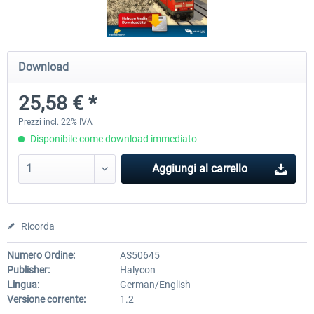
Just Trains - U-Bahn Hamburg U1 &
Railworks Szenario-Pack Vo
Download
U3
25,58 € *
40,62 € *
25,58 € *
Prezzi incl. 22% IVA
Disponibile come download immediato
Aggiungi al carrello
Ricorda
Numero Ordine:
AS50645
Publisher:
Halycon
Lingua:
German/English
Versione corrente:
1.2