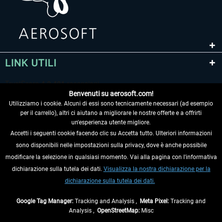
LINK UTILI
Benvenuti su aerosoft.com!
Utilizziamo i cookie. Alcuni di essi sono tecnicamente necessari (ad esempio
per il carrello), altri ci aiutano a migliorare le nostre offerte e a offrirti
un'esperienza utente migliore.
Accetti i seguenti cookie facendo clic su Accetta tutto. Ulteriori informazioni
sono disponibili nelle impostazioni sulla privacy, dove è anche possibile
RECEDERE DAL CONTRATTO
modificare la selezione in qualsiasi momento. Vai alla pagina con l'informativa
dichiarazione sulla tutela dei dati.
Visualizza la nostra dichiarazione per la
INFORMAZIONI
dichiarazione sulla tutela dei dati.
NON PERDETEVI LE ULTIME NOTIZIE
Google Tag Manager:
Tracking and Analysis ,
Meta Pixel:
Tracking and
Analysis ,
OpenStreetMap:
Misc
* Tutti i prezzi sono indicati al netto di Iva e
spese di spedizione
ed