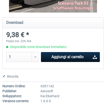
Just Trains - U-Bahn Hamburg U1 &
Railworks Szenario-Pack Vo
Download
U3
9,38 € *
40,62 € *
25,58 € *
Prezzi incl. 22% IVA
Disponibile come download immediato
Aggiungi al carrello
Ricorda
Numero Ordine:
AS51142
Publisher:
Aerosoft
Sviluppatore:
Kai Eberhard
Versione corrente:
1.0.0.0