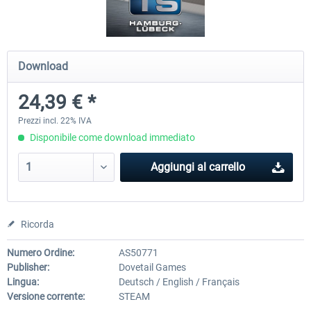
Koeblitzer Mountain Route 3 reloaded
VirtualTracks - Ringbahn Be
Download
24,39 € *
30,71 € *
35,83 € *
Prezzi incl. 22% IVA
Disponibile come download immediato
Aggiungi al carrello
Ricorda
Numero Ordine:
AS50771
Publisher:
Dovetail Games
Lingua:
Deutsch / English / Français
Versione corrente:
STEAM