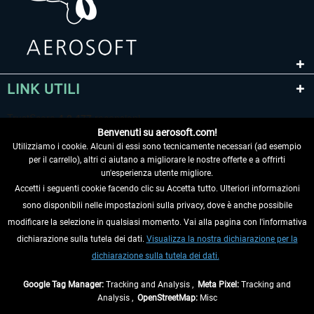
LINK UTILI
Benvenuti su aerosoft.com!
Utilizziamo i cookie. Alcuni di essi sono tecnicamente necessari (ad esempio
per il carrello), altri ci aiutano a migliorare le nostre offerte e a offrirti
un'esperienza utente migliore.
Accetti i seguenti cookie facendo clic su Accetta tutto. Ulteriori informazioni
sono disponibili nelle impostazioni sulla privacy, dove è anche possibile
RECEDERE DAL CONTRATTO
modificare la selezione in qualsiasi momento. Vai alla pagina con l'informativa
dichiarazione sulla tutela dei dati.
Visualizza la nostra dichiarazione per la
INFORMAZIONI
dichiarazione sulla tutela dei dati.
NON PERDETEVI LE ULTIME NOTIZIE
Google Tag Manager:
Tracking and Analysis ,
Meta Pixel:
Tracking and
Analysis ,
OpenStreetMap:
Misc
* Tutti i prezzi sono indicati al netto di Iva e
spese di spedizione
ed