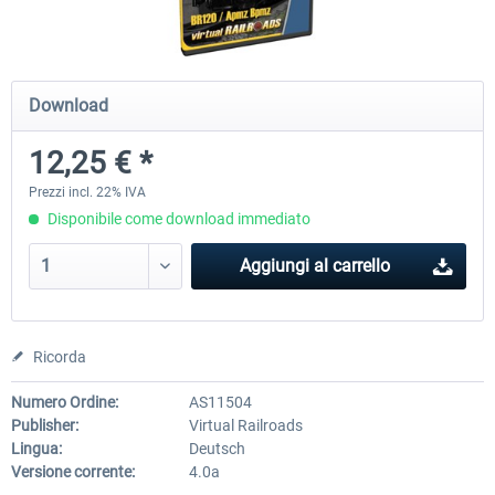
ICE 4 (Class 412)
Stadler Flirt 3
Download
12,25 € *
35,83 € *
19,52 € *
Prezzi incl. 22% IVA
Disponibile come download immediato
Aggiungi al carrello
Ricorda
Numero Ordine:
AS11504
Publisher:
Virtual Railroads
Lingua:
Deutsch
Versione corrente:
4.0a