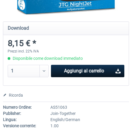
Just Trains - U-Bahn Hamburg U1 &
Railworks Szenario-Pack Vo
Download
U3
8,15 € *
40,62 € *
25,58 € *
Prezzi incl. 22% IVA
Disponibile come download immediato
Aggiungi al carrello
Ricorda
Numero Ordine:
AS51063
Publisher:
Join-Together
Lingua:
English/German
Versione corrente:
1.00