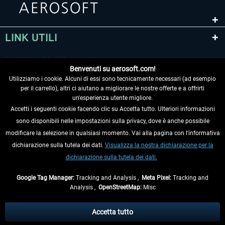
LINK UTILI
Benvenuti su aerosoft.com!
Utilizziamo i cookie. Alcuni di essi sono tecnicamente necessari (ad esempio
per il carrello), altri ci aiutano a migliorare le nostre offerte e a offrirti
un'esperienza utente migliore.
Accetti i seguenti cookie facendo clic su Accetta tutto. Ulteriori informazioni
sono disponibili nelle impostazioni sulla privacy, dove è anche possibile
RECEDERE DAL CONTRATTO
modificare la selezione in qualsiasi momento. Vai alla pagina con l'informativa
dichiarazione sulla tutela dei dati.
Visualizza la nostra dichiarazione per la
INFORMAZIONI
dichiarazione sulla tutela dei dati.
NON PERDETEVI LE ULTIME NOTIZIE
Google Tag Manager:
Tracking and Analysis ,
Meta Pixel:
Tracking and
Analysis ,
OpenStreetMap:
Misc
* Tutti i prezzi sono indicati al netto di Iva e
spese di spedizione
ed
eventualmente le spese di spedizione, se non diversamente descritto.
Accetta tutto
** Riguarda le spedizioni al di fuori della Germania, i tempi di consegna per le