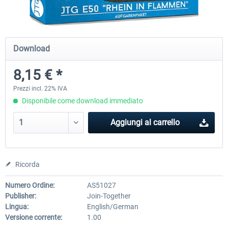
Just Trains - U-Bahn Hamburg U1 &
Railworks Szenario-Pack Vo
Download
U3
8,15 € *
40,62 € *
25,58 € *
Prezzi incl. 22% IVA
Disponibile come download immediato
Aggiungi al carrello
Ricorda
Numero Ordine:
AS51027
Publisher:
Join-Together
Lingua:
English/German
Versione corrente:
1.00