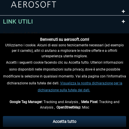
LINK UTILI
Benvenuti su aerosoft.com!
Utilizziamo i cookie. Alcuni di essi sono tecnicamente necessari (ad esempio
per il carrello), altri ci aiutano a migliorare le nostre offerte e a offrirti
un'esperienza utente migliore.
Accetti i seguenti cookie facendo clic su Accetta tutto. Ulteriori informazioni
sono disponibili nelle impostazioni sulla privacy, dove è anche possibile
RECEDERE DAL CONTRATTO
modificare la selezione in qualsiasi momento. Vai alla pagina con l'informativa
dichiarazione sulla tutela dei dati.
Visualizza la nostra dichiarazione per la
INFORMAZIONI
dichiarazione sulla tutela dei dati.
NON PERDETEVI LE ULTIME NOTIZIE
Google Tag Manager:
Tracking and Analysis ,
Meta Pixel:
Tracking and
Analysis ,
OpenStreetMap:
Misc
* Tutti i prezzi sono indicati al netto di Iva e
spese di spedizione
ed
eventualmente le spese di spedizione, se non diversamente descritto.
Accetta tutto
** Riguarda le spedizioni al di fuori della Germania, i tempi di consegna per le