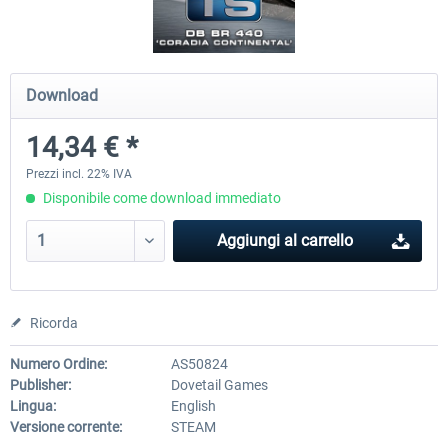
ICE 4 (Class 412)
Stadler Flirt 3
Download
14,34 € *
35,83 € *
19,52 € *
Prezzi incl. 22% IVA
Disponibile come download immediato
Aggiungi al carrello
Ricorda
Numero Ordine:
AS50824
Publisher:
Dovetail Games
Lingua:
English
Versione corrente:
STEAM