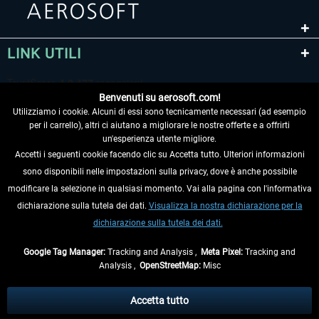
LINK UTILI
Benvenuti su aerosoft.com!
Utilizziamo i cookie. Alcuni di essi sono tecnicamente necessari (ad esempio
per il carrello), altri ci aiutano a migliorare le nostre offerte e a offrirti
un'esperienza utente migliore.
Accetti i seguenti cookie facendo clic su Accetta tutto. Ulteriori informazioni
sono disponibili nelle impostazioni sulla privacy, dove è anche possibile
RECEDERE DAL CONTRATTO
modificare la selezione in qualsiasi momento. Vai alla pagina con l'informativa
dichiarazione sulla tutela dei dati.
Visualizza la nostra dichiarazione per la
INFORMAZIONI
dichiarazione sulla tutela dei dati.
NON PERDETEVI LE ULTIME NOTIZIE
Google Tag Manager:
Tracking and Analysis ,
Meta Pixel:
Tracking and
Analysis ,
OpenStreetMap:
Misc
* Tutti i prezzi sono indicati al netto di Iva e
spese di spedizione
ed
eventualmente le spese di spedizione, se non diversamente descritto.
Accetta tutto
** Riguarda le spedizioni al di fuori della Germania, i tempi di consegna per le