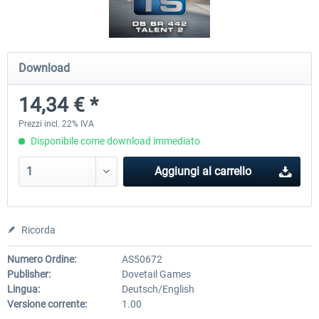
ICE 4 (Class 412)
Stadler Flirt 3
Download
14,34 € *
35,83 € *
19,52 € *
Prezzi incl. 22% IVA
Disponibile come download immediato
Aggiungi al carrello
Ricorda
Numero Ordine:
AS50672
Publisher:
Dovetail Games
Lingua:
Deutsch/English
Versione corrente:
1.00