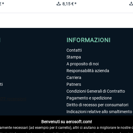
 *
8,15 € *
I
INFORMAZIONI
Contatti
Stampa
A proposito di noi
Responsabilità azienda
Carriera
ti
Patners
Condizioni Generali di Contratto
Pagamento e spedizione
Diritto di recesso per consumatori
Indicazioni relative allo smaltimento 
Dichiarazione sulla tutela dei dati
Benvenuti su aerosoft.com!
Editoriale
amente necessari (ad esempio per il carrello), altri ci aiutano a migliorare le nostre of