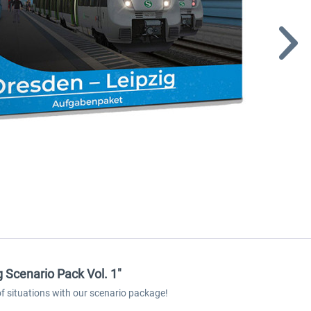
 Scenario Pack Vol. 1"
 of situations with our scenario package!