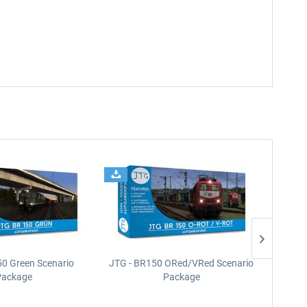
50 Green Scenario
JTG - BR150 ORed/VRed Scenario
JTG -
Package
Package