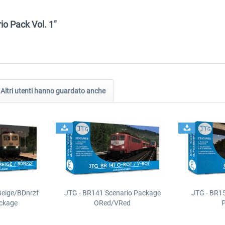
io Pack Vol. 1"
Altri utenti hanno guardato anche
Beige/BDnrzf
JTG - BR141 Scenario Package
JTG - BR1
ackage
ORed/VRed