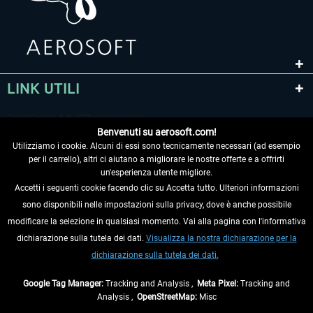
LINK UTILI
Benvenuti su aerosoft.com!
Utilizziamo i cookie. Alcuni di essi sono tecnicamente necessari (ad esempio
per il carrello), altri ci aiutano a migliorare le nostre offerte e a offrirti
un'esperienza utente migliore.
Accetti i seguenti cookie facendo clic su Accetta tutto. Ulteriori informazioni
sono disponibili nelle impostazioni sulla privacy, dove è anche possibile
RECEDERE DAL CONTRATTO
modificare la selezione in qualsiasi momento. Vai alla pagina con l'informativa
dichiarazione sulla tutela dei dati.
Visualizza la nostra dichiarazione per la
INFORMAZIONI
dichiarazione sulla tutela dei dati.
NON PERDETEVI LE ULTIME NOTIZIE
Google Tag Manager:
Tracking and Analysis ,
Meta Pixel:
Tracking and
Analysis ,
OpenStreetMap:
Misc
* Tutti i prezzi sono indicati al netto di Iva e
spese di spedizione
ed