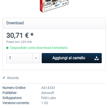
Koeblitzer Mountain Route 3 reloaded
VirtualTracks - Ringbahn Be
Download
30,71 € *
30,71 € *
35,83 € *
Prezzi incl. 22% IVA
Disponibile come download immediato
Aggiungi al carrello
Ricorda
Numero Ordine:
AS14333
Publisher:
Aerosoft
Sviluppatore:
PAD-Labs
Versione corrente:
1.03