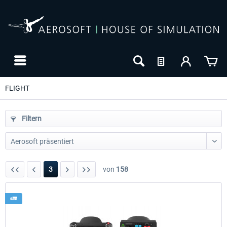
FLIGHT
Filtern
3
von
158
24h FREE