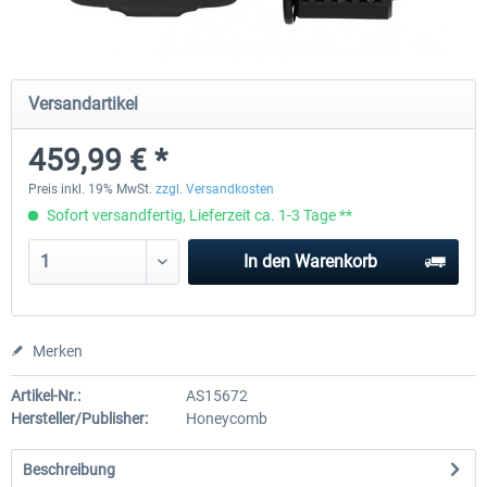
EmergencyDispatcherPro - 24h Free
EmergencyDispatcherPr
Versandartikel
Trial
459,99 € *
0,00 € *
35,69 € *
Preis inkl. 19% MwSt.
zzgl. Versandkosten
Sofort versandfertig, Lieferzeit ca. 1-3 Tage **
In den
Warenkorb
Merken
Artikel-Nr.:
AS15672
Hersteller/Publisher:
Honeycomb
Beschreibung