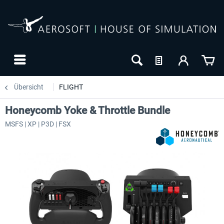
Übersicht
FLIGHT
Honeycomb Yoke & Throttle Bundle
MSFS | XP | P3D | FSX
24h FREE