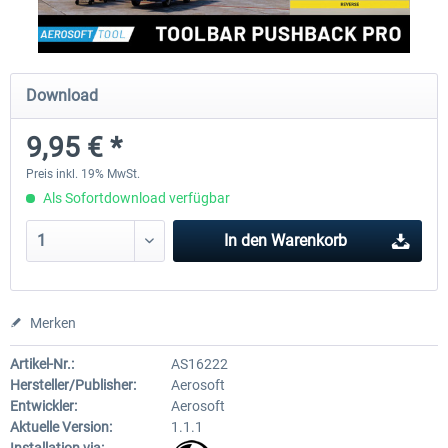
EmergencyDispatcherPro - 24h Free
EmergencyDispatcherPr
Download
Trial
9,95 € *
0,00 € *
35,69 € *
Preis inkl. 19% MwSt.
Als Sofortdownload verfügbar
In den
Warenkorb
Merken
Artikel-Nr.:
AS16222
Hersteller/Publisher:
Aerosoft
Entwickler:
Aerosoft
Aktuelle Version:
1.1.1