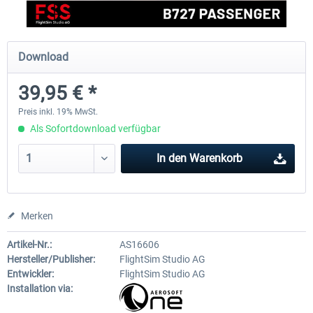
EmergencyDispatcherPro - 24h Free
EmergencyDispatcherPr
Download
Trial
39,95 € *
0,00 € *
35,69 € *
Preis inkl. 19% MwSt.
Als Sofortdownload verfügbar
In den
Warenkorb
Merken
Artikel-Nr.:
AS16606
Hersteller/Publisher:
FlightSim Studio AG
Entwickler:
FlightSim Studio AG
Installation via: