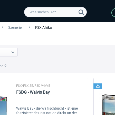
Szenerien
FSX Afrika
on
2
FSX/FSX:SE/P3D V4/V5
FSDG - Walvis Bay
Walvis Bay - die Walfischbucht - ist eine
faszinierende Destination direkt an der