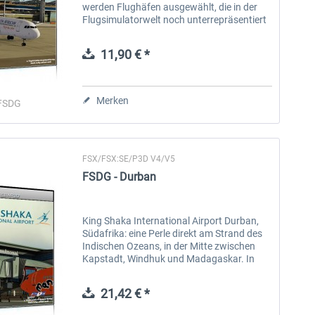
werden Flughäfen ausgewählt, die in der
Flugsimulatorwelt noch unterrepräsentiert
sind. Sie enthalten keine
Landschaftsinhalte außerhalb des
11,90 € *
Flughafenbereichs,...
Merken
FSDG
FSX/FSX:SE/P3D V4/V5
FSDG - Durban
King Shaka International Airport Durban,
Südafrika: eine Perle direkt am Strand des
Indischen Ozeans, in der Mitte zwischen
Kapstadt, Windhuk und Madagaskar. In
vielen Umfragen als einer der besten
Airports weltweit ausgezeichnet bietet...
21,42 € *