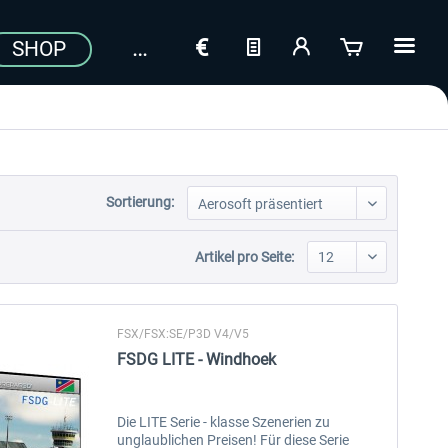
SHOP
Sortierung:
Artikel pro Seite:
FSX/FSX:SE/P3D V4/V5
FSDG LITE - Windhoek
Die LITE Serie - klasse Szenerien zu
unglaublichen Preisen! Für diese Serie