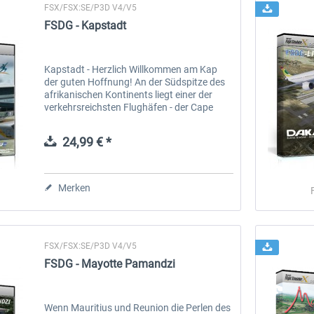
FSX/FSX:SE/P3D V4/V5
FSDG - Kapstadt
Kapstadt - Herzlich Willkommen am Kap
der guten Hoffnung! An der Südspitze des
afrikanischen Kontinents liegt einer der
verkehrsreichsten Flughäfen - der Cape
Town International Airport. Mit mehr als 4
Millionen Passagieren und 100.000...
24,99 € *
Merken
FSX/FSX:SE/P3D V4/V5
FSDG - Mayotte Pamandzi
Wenn Mauritius und Reunion die Perlen des