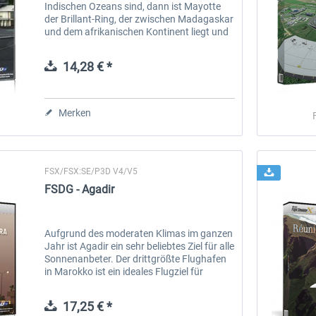
Indischen Ozeans sind, dann ist Mayotte
der Brillant-Ring, der zwischen Madagaskar
und dem afrikanischen Kontinent liegt und
eine ideale Verbindung zu diesen Ozean-
Paradiesen darstellt....
14,28 € *
Merken
FSX/FSX:SE/P3D V4/V5
FSDG - Agadir
Aufgrund des moderaten Klimas im ganzen
Jahr ist Agadir ein sehr beliebtes Ziel für alle
Sonnenanbeter. Der drittgrößte Flughafen
in Marokko ist ein ideales Flugziel für
Reisende nach Afrika sowie ein schöner
Zwischenstopp für...
17,25 € *