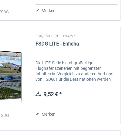
Merken
FSDG
FSX/FSX:SE/P3D V4/V5
FSDG LITE - Enfidha
Die LITE-Serie bietet großartige
Flughafenszenerien mit begrenzten
Inhalten im Vergleich zu anderen Add-ons
African Airstrip Adventures
FSDG LITE - Nairobi
von FSDG. Für die Destinationen werden
Flughäfen ausgewählt, die in der
Flugsimulatorwelt noch unterrepräsentiert
9,52 € *
sind. Sie...
24,95 € *
11,90 € *
Merken
FSDG