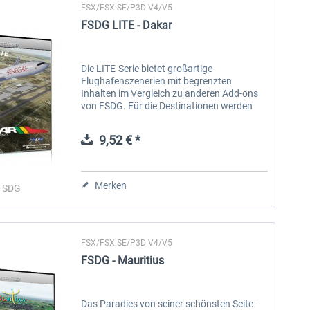
FSX/FSX:SE/P3D V4/V5
FSDG LITE - Dakar
Die LITE-Serie bietet großartige
Flughafenszenerien mit begrenzten
Inhalten im Vergleich zu anderen Add-ons
von FSDG. Für die Destinationen werden
Flughäfen ausgewählt, die in der
Flugsimulatorwelt noch unterrepräsentiert
9,52 € *
sind. Sie...
Merken
FSDG
FSX/FSX:SE/P3D V4/V5
FSDG - Mauritius
Das Paradies von seiner schönsten Seite -