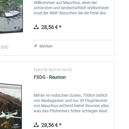
Willkommen auf Mauritius, einer der
schönsten und landschaftlich idyllischsten
Insel der Welt! Besuchen Sie die Perle des
Indischen Ozeans über den Sir
Seewoosagur Ramgoolam International
28,56 € *
Airport...
Merken
FSDG
FSX/FSX:SE/P3D V4/V5
FSDG - Reunion
Mitten im Indischen Ozean, 750km östlich
von Madagaskar und nur 30 Flugminuten
von Mauritius entfernt bietet Reunion alles
was das Pilotenherz höher schlagen lässt:
Aktive Vulkane, steiles Terrain mit tief
eingeschnittenen Tälern, gleich...
28,56 € *