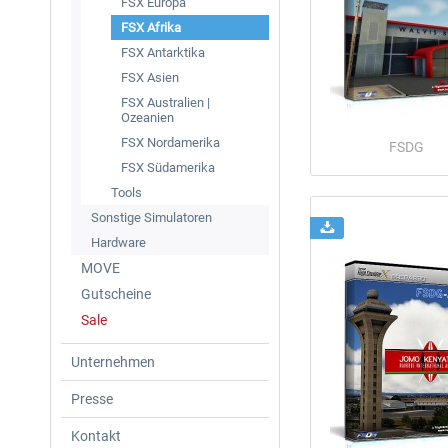
FSX Europa
FSX Afrika
FSX Antarktika
FSX Asien
FSX Australien |
Ozeanien
FSX Nordamerika
FSDG
FSX Südamerika
Tools
Sonstige Simulatoren
Hardware
MOVE
Gutscheine
Sale
Unternehmen
Presse
Kontakt