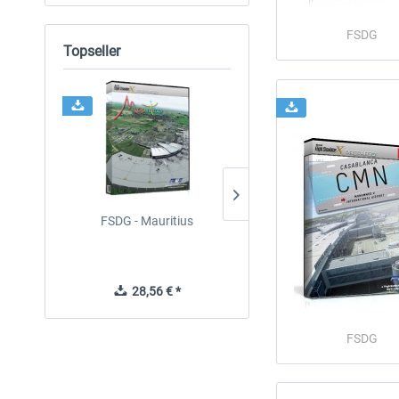
FSDG
Topseller
FSDG - Mauritius
Holiday Airports
28,56 € *
29,95 € *
FSDG