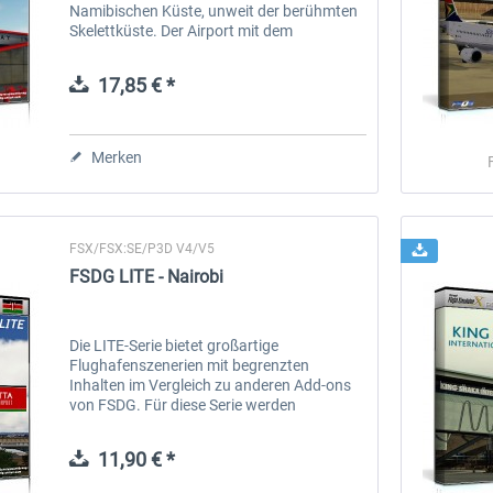
Namibischen Küste, unweit der berühmten
Skelettküste. Der Airport mit dem
wunderschönen neuen Terminal eignet sich
perfet für VFR Flüege durch die...
17,85 € *
Merken
FSX/FSX:SE/P3D V4/V5
FSDG LITE - Nairobi
Die LITE-Serie bietet großartige
Flughafenszenerien mit begrenzten
Inhalten im Vergleich zu anderen Add-ons
von FSDG. Für diese Serie werden
Flughäfen ausgewählt, die in der
Flugsimulatorwelt noch unterrepräsentiert
11,90 € *
sind. Sie enthalten...