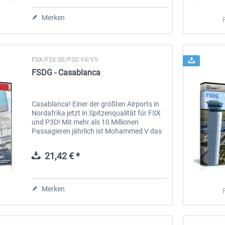
Merken
FSX/FSX:SE/P3D V4/V5
FSDG - Casablanca
Casablanca! Einer der größten Airports in
Nordafrika jetzt in Spitzenqualität für FSX
und P3D! Mit mehr als 10 Millionen
FSDG LITE - Dakar
FSDG LITE - Enfidha
Passagieren jährlich ist Mohammed V das
perfekte Gegenstück zu unserer beliebten
FSDG-Kapstadt Szenerie. Nur 30...
21,42 € *
9,52 € *
9,52 € *
Merken