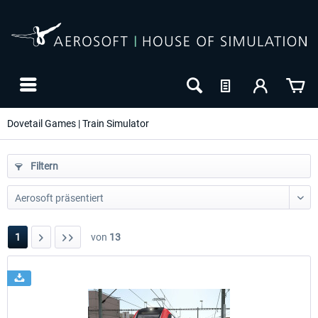
Dovetail Games | Train Simulator
Filtern
1
von
13