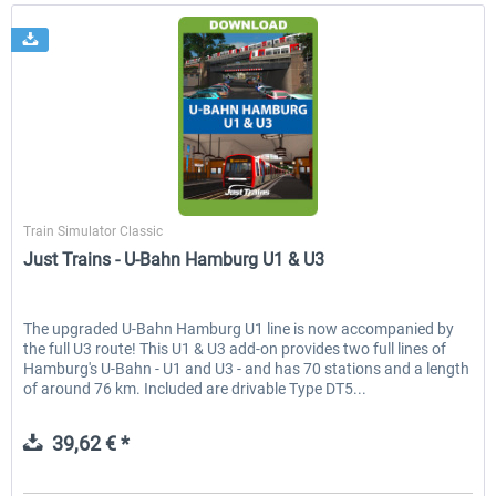
Just Trains
Train Simulator Classic
Just Trains - U-Bahn Hamburg U1 & U3
The upgraded U-Bahn Hamburg U1 line is now accompanied by
the full U3 route! This U1 & U3 add-on provides two full lines of
Hamburg's U-Bahn - U1 and U3 - and has 70 stations and a length
of around 76 km. Included are drivable Type DT5...
39,62 € *