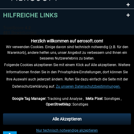
HILFREICHE LINKS
Herzlich willkommen auf aerosoft.com!
Wir verwenden Cookies. Einige davon sind technisch notwendig (z.B. für den
Warenkorb), andere helfen uns, unser Angebot zu verbessern und Ihnen ein
besseres Nutzererlebnis zu bieten.
Folgende Cookies akzeptieren Sie mit einem Klick auf Alle akzeptieren. Weitere
VERTRAG WIDERRUFEN
Informationen finden Sie in den Privatsphäre-Einstellungen, dort können Sie
Ihre Auswahl auch jederzeit ändern. Rufen Sie dazu einfach die Seite mit der
INFORMATIONEN
Datenschutzerklärung auf.
Zu unseren Datenschutzbestimmungen.
NICHTS MEHR VERPASSEN
Google Tag Manager:
Tracking und Analyse ,
Meta Pixel:
Sonstiges ,
OpenStreetMap:
Sonstiges
* Alle Preise inkl. gesetzl. Mehrwertsteuer zzgl.
Versandkosten
, wenn nicht
anders beschrieben.
Alle Akzeptieren
** Gilt für Lieferungen innerhalb Deutschlands, Lieferzeiten für andere Länder
Nur technisch notwendige akzeptieren
entnehmen Sie bitte den
Versandinformationen
.