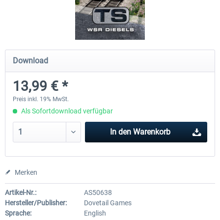
RWA Railjet Advanced
Im Köblitzer Bergland 3 rel
Download
39,62 € *
29,95 € *
13,99 € *
Preis inkl. 19% MwSt.
Als Sofortdownload verfügbar
In den
Warenkorb
Merken
Artikel-Nr.:
AS50638
Hersteller/Publisher:
Dovetail Games
Sprache:
English