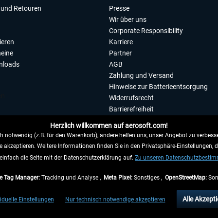
und Retouren
Presse
Wir über uns
Corporate Responsibility
ieren
Karriere
eine
Partner
nloads
AGB
Zahlung und Versand
Hinweise zur Batterieentsorgung
Widerrufsrecht
Barrierefreiheit
Datenschutzerklärung
Herzlich willkommen auf aerosoft.com!
Impressum
 notwendig (z.B. für den Warenkorb), andere helfen uns, unser Angebot zu verbesse
e akzeptieren. Weitere Informationen finden Sie in den Privatsphäre-Einstellungen, 
WIDERRUFEN
einfach die Seite mit der Datenschutzerklärung auf.
Zu unseren Datenschutzbesti
e Tag Manager:
Tracking und Analyse ,
Meta Pixel:
Sonstiges ,
OpenStreetMap:
Son
e Preise inkl. gesetzl. Mehrwertsteuer zzgl.
Versandkosten
, wenn nicht anders beschr
Alle Akzepti
iduelle Einstellungen
Nur technisch notwendige akzeptieren
gen innerhalb Deutschlands, Lieferzeiten für andere Länder entnehmen Sie bitte den
Ve