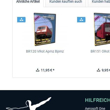
Ähnliche Artikel
Kunden kauften auch
Kunden habe
BR120 VRot Apmz Bpmz
BR151 ORot
11,95 € *
9,95 €
HILFREIC
Aerosoft One