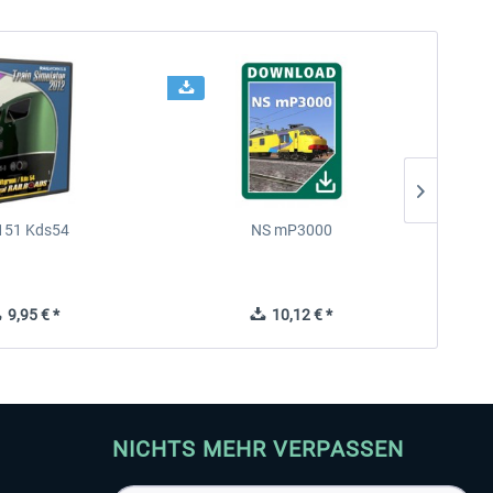
151 Kds54
NS mP3000
Chin
9,95 € *
10,12 € *
NICHTS MEHR VERPASSEN