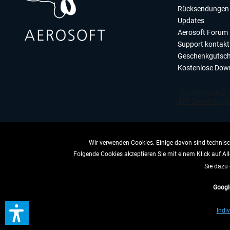
Rücksendungen 
Updates
Aerosoft Forum
Support kontakt
Geschenkgutsch
Kostenlose Dow
Wir verwenden Cookies. Einige davon sind technisch
Folgende Cookies akzeptieren Sie mit einem Klick auf All
VERTRAG 
Sie dazu 
Googl
* All
Indiv
** Gilt für Lieferun