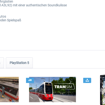
Fahrgästen
nd A3L92) mit einer authentischen Soundkulisse
utos
nden Spielspaß
n
PlayStation 5