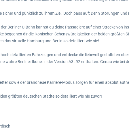
 sicher und pünktlich zu ihrem Ziel. Doch pass auf: Denn Störungen und 
r Berliner U-Bahn kannst du deine Passagiere auf einer Strecke von in
cke begegnen dir die ikonischen Sehenswürdigkeiten der beiden größten 
das virtuelle Hamburg und Berlin so detailliert wie nie!
d hoch detaillierten Fahrzeugen und entdecke die liebevoll gestalteten ob
 wahre Berliner Ikone, in der Version A3L92 enthalten. Genau wie bei d
Wetter sowie der brandneue Karriere-Modus sorgen für einen absolut authe
eiden größten deutschen Städte so detailliert wie nie zuvor!
rdisch