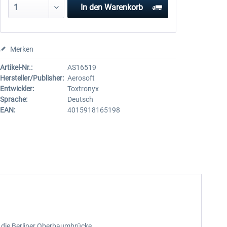
In den
Warenkorb
Merken
Artikel-Nr.:
AS16519
Hersteller/Publisher:
Aerosoft
Entwickler:
Toxtronyx
Sprache:
Deutsch
EAN:
4015918165198
 die Berliner Oberbaumbrücke.