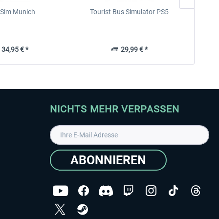
Sim Munich
Tourist Bus Simulator PS5
F
34,95 € *
29,99 € *
NICHTS MEHR VERPASSEN
ABONNIEREN