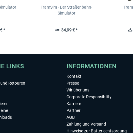
Simulator
TramSim - Der Straßenbahn-
Tram
Simulator
€ *
34,99 € *
HE LINKS
INFORMATIONEN
Kontakt
und Retouren
Presse
Wir über uns
Corporate Responsibility
ieren
Karriere
eine
Partner
nloads
AGB
Zahlung und Versand
Hinweise zur Batterieentsorgung