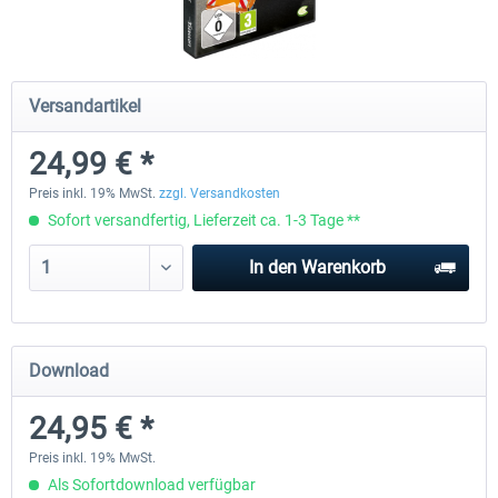
CityDriver
CityDriver - Deluxe Bund
Versandartikel
24,99 € *
43,97 € *
29,99 € *
35,17 € *
Preis inkl. 19% MwSt.
zzgl. Versandkosten
Sofort versandfertig, Lieferzeit ca. 1-3 Tage **
In den
Warenkorb
Download
24,95 € *
Preis inkl. 19% MwSt.
Als Sofortdownload verfügbar