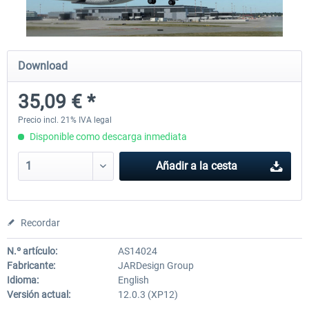
X-Plane.org - King Air 350 XP12
X-Plane.org - Cessna 172M 
Download
Series XP12
35,09 € *
54,86 € *
33,50 € *
Precio incl. 21% IVA legal
Disponible como descarga inmediata
Añadir a la cesta
Recordar
N.º artículo:
AS14024
Fabricante:
JARDesign Group
Idioma:
English
Versión actual:
12.0.3 (XP12)