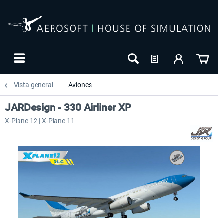
Vista general
Aviones
JARDesign - 330 Airliner XP
X-Plane 12 | X-Plane 11