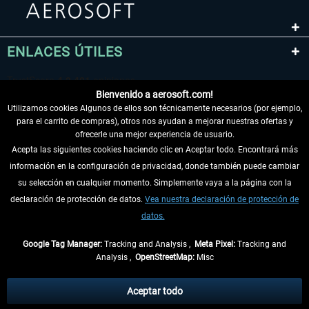
ENLACES ÚTILES
Bienvenido a aerosoft.com!
Utilizamos cookies Algunos de ellos son técnicamente necesarios (por ejemplo,
para el carrito de compras), otros nos ayudan a mejorar nuestras ofertas y
ofrecerle una mejor experiencia de usuario.
Acepta las siguientes cookies haciendo clic en Aceptar todo. Encontrará más
información en la configuración de privacidad, donde también puede cambiar
DESISTIR DEL CONTRATO
su selección en cualquier momento. Simplemente vaya a la página con la
declaración de protección de datos.
Vea nuestra declaración de protección de
INFORMACIÓN
datos.
NO SE PIERDA LAS ÚLTIMAS NOTICIAS
Google Tag Manager:
Tracking and Analysis ,
Meta Pixel:
Tracking and
Analysis ,
OpenStreetMap:
Misc
* Todos los precios, incl. el IVA legal y
gastos de envío
así como las posibles
tasas de recepción si no se describe lo contrario
Aceptar todo
** De aplicación a envíos dentro de Alemania. Los plazos de envío para los