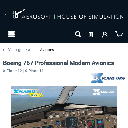
Vista general
Aviones
Boeing 767 Professional Modern Avionics
X-Plane 12 | X-Plane 11