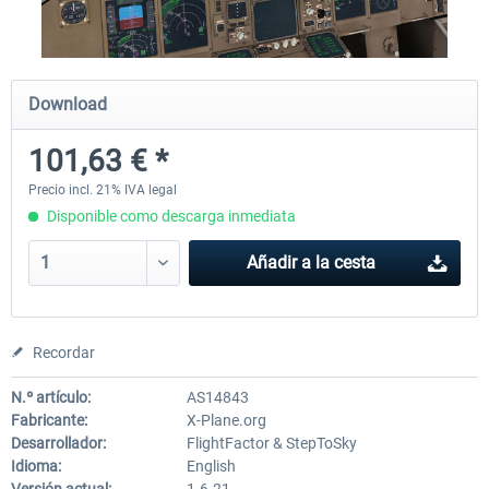
X-Plane.org - King Air 350 XP12
X-Plane.org - Cessna 172M 
Download
Series XP12
101,63 € *
54,86 € *
33,50 € *
Precio incl. 21% IVA legal
Disponible como descarga inmediata
Añadir a la cesta
Recordar
N.º artículo:
AS14843
Fabricante:
X-Plane.org
Desarrollador:
FlightFactor & StepToSky
Idioma:
English