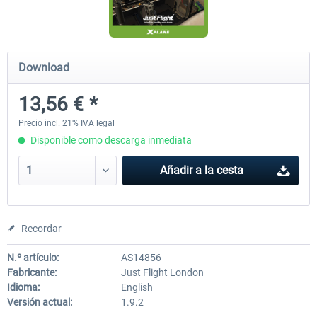
Diamond DA-62
Cessna 208 Grand Caravan 
Download
Series XP
13,56 € *
38,59 € *
49,77 € *
Precio incl. 21% IVA legal
Disponible como descarga inmediata
Añadir a la cesta
Recordar
N.º artículo:
AS14856
Fabricante:
Just Flight London
Idioma:
English
Versión actual:
1.9.2