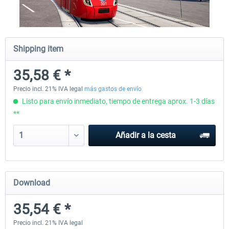
Fernbus Simulator
Train Simulator Classic
Shipping item
35,58 € *
30,45 € *
30,49 € *
Precio incl. 21% IVA legal
más gastos de envío
Listo para envío inmediato, tiempo de entrega aprox. 1-3 días
**
Añadir a la cesta
Download
35,54 € *
Precio incl. 21% IVA legal