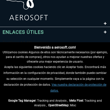
ENLACES ÚTILES
Bienvenido a aerosoft.com!
Utilizamos cookies Algunos de ellos son técnicamente necesarios (por ejemplo,
para el carrito de compras), otros nos ayudan a mejorar nuestras ofertas y
ofrecerle una mejor experiencia de usuario.
Acepta las siguientes cookies haciendo clic en Aceptar todo. Encontrará más
información en la configuración de privacidad, donde también puede cambiar
DESISTIR DEL CONTRATO
su selección en cualquier momento. Simplemente vaya a la página con la
declaración de protección de datos.
Vea nuestra declaración de protección de
INFORMACIÓN
datos.
NO SE PIERDA LAS ÚLTIMAS NOTICIAS
Google Tag Manager:
Tracking and Analysis ,
Meta Pixel:
Tracking and
Analysis ,
OpenStreetMap:
Misc