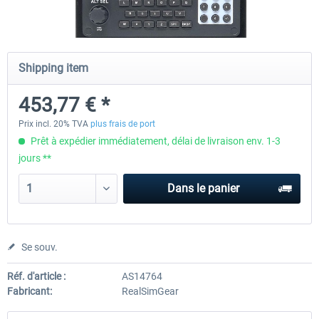
Honeycomb - Flight Sim USB Hub
Honeycomb - Bravo Throttle Q
Shipping item
453,77 € *
50,41 € *
252,09 € *
Prix incl. 20% TVA
plus frais de port
Prêt à expédier immédiatement, délai de livraison env. 1-3
jours **
Dans le panier
Se souv.
Réf. d'article :
AS14764
Fabricant:
RealSimGear