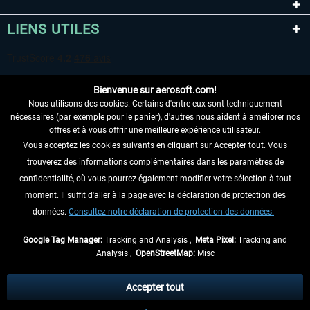
LIENS UTILES
Bienvenue sur aerosoft.com!
Nous utilisons des cookies. Certains d'entre eux sont techniquement
nécessaires (par exemple pour le panier), d'autres nous aident à améliorer nos
offres et à vous offrir une meilleure expérience utilisateur.
Vous acceptez les cookies suivants en cliquant sur Accepter tout. Vous
RENONCER AU CONTRAT ICI
trouverez des informations complémentaires dans les paramètres de
INFORMATIONS
confidentialité, où vous pourrez également modifier votre sélection à tout
moment. Il suffit d'aller à la page avec la déclaration de protection des
NE MANQUEZ PAS LES DERNIÈRES
données.
Consultez notre déclaration de protection des données.
NOUVELLES
Google Tag Manager:
Tracking and Analysis ,
Meta Pixel:
Tracking and
Analysis ,
OpenStreetMap:
Misc
* Tous les prix sont indiqués TVA légale comprise, hors
frais de port
et, le cas
échéant, frais de remboursement, si aucune description contraire.
Accepter tout
** S'applique aux envois vers l'Allemagne. Pour les autres pays, veuillez