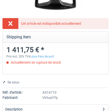
Honeycomb - Flight Sim USB Hub
Honeycomb - Bravo Throttle Q
Cet article est indisponible actuellement
Shipping item
50,41 € *
252,09 € *
1 411,75 € *
Prix incl. 20% TVA
plus frais de port
Actuellement en rupture de stock
Se souv.
Réf. d'article :
AS14710
Fabricant:
Virtual Fly
Description