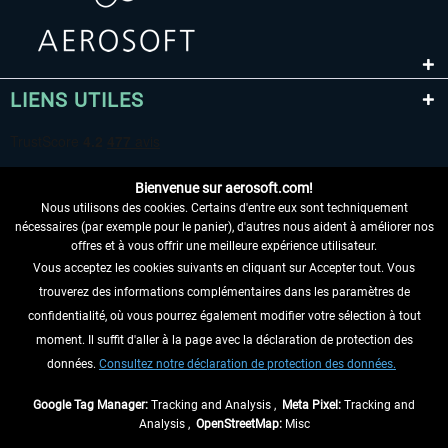
LIENS UTILES
Bienvenue sur aerosoft.com!
Nous utilisons des cookies. Certains d'entre eux sont techniquement
nécessaires (par exemple pour le panier), d'autres nous aident à améliorer nos
offres et à vous offrir une meilleure expérience utilisateur.
Vous acceptez les cookies suivants en cliquant sur Accepter tout. Vous
RENONCER AU CONTRAT ICI
trouverez des informations complémentaires dans les paramètres de
INFORMATIONS
confidentialité, où vous pourrez également modifier votre sélection à tout
moment. Il suffit d'aller à la page avec la déclaration de protection des
NE MANQUEZ PAS LES DERNIÈRES
données.
Consultez notre déclaration de protection des données.
NOUVELLES
Google Tag Manager:
Tracking and Analysis ,
Meta Pixel:
Tracking and
Analysis ,
OpenStreetMap:
Misc
* Tous les prix sont indiqués TVA légale comprise, hors
frais de port
et, le cas