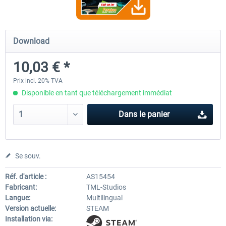
Fernbus Simulator - Platinum Edition
Fernbus Simulator - W9
Download
10,03 € *
40,29 € *
8,02 € *
Prix incl. 20% TVA
Disponible en tant que téléchargement immédiat
Dans le panier
Se souv.
Réf. d'article :
AS15454
Fabricant:
TML-Studios
Langue:
Multilingual
Version actuelle:
STEAM
Installation via: