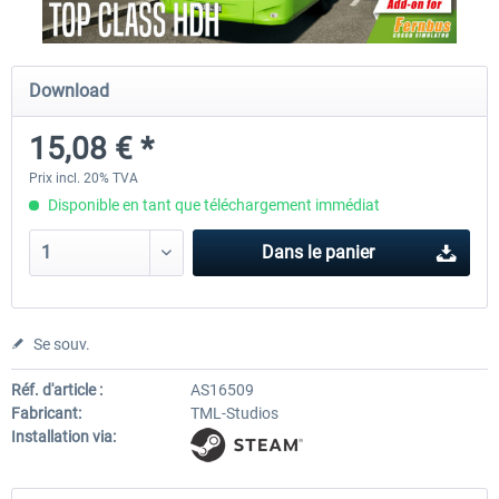
Fernbus Simulator - Platinum Edition
Fernbus Simulator - W9
Download
15,08 € *
40,29 € *
8,02 € *
Prix incl. 20% TVA
Disponible en tant que téléchargement immédiat
Dans le panier
Se souv.
Réf. d'article :
AS16509
Fabricant:
TML-Studios
Installation via: