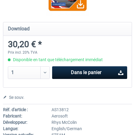
OMSI 2 Add-on Thüringer Wald
OMSI 2 Add-on Berlin Line
Download
30,20 € *
30,24 € *
20,12 € *
Prix incl. 20% TVA
Disponible en tant que téléchargement immédiat
Dans le panier
Se souv.
Réf. d'article :
AS13812
Fabricant:
Aerosoft
Développeur:
Rhys McColin
Langue:
English/German