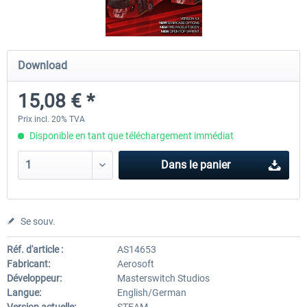
OMSI 2 Add-on Valiant Citybus 7700
OMSI 2 Add-on IVECO Bus Fa
Download
Hybrid
Low Entry Buses
15,08 € *
12,09 € *
18,10 € *
Prix incl. 20% TVA
Disponible en tant que téléchargement immédiat
Dans le panier
Se souv.
Réf. d'article :
AS14653
Fabricant:
Aerosoft
Développeur:
Masterswitch Studios
Langue:
English/German