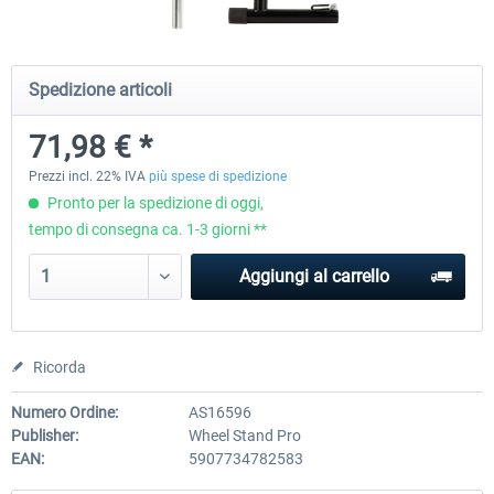
Wheel Stand Pro for Thrustmaster
Wheel Stand Pro Upgrade -
Spedizione articoli
Hotas Warthog,...
Rudders Fastening
71,98 € *
230,66 € *
47,58 € *
Prezzi incl. 22% IVA
più spese di spedizione
Pronto per la spedizione di oggi,
tempo di consegna ca. 1-3 giorni **
Aggiungi al carrello
Ricorda
Numero Ordine:
AS16596
Publisher:
Wheel Stand Pro
EAN:
5907734782583