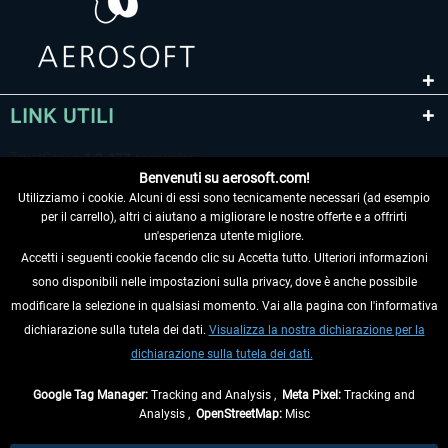
LINK UTILI
Benvenuti su aerosoft.com!
Utilizziamo i cookie. Alcuni di essi sono tecnicamente necessari (ad esempio
per il carrello), altri ci aiutano a migliorare le nostre offerte e a offrirti
un'esperienza utente migliore.
Accetti i seguenti cookie facendo clic su Accetta tutto. Ulteriori informazioni
sono disponibili nelle impostazioni sulla privacy, dove è anche possibile
RECEDERE DAL CONTRATTO
modificare la selezione in qualsiasi momento. Vai alla pagina con l'informativa
dichiarazione sulla tutela dei dati.
Visualizza la nostra dichiarazione per la
INFORMAZIONI
dichiarazione sulla tutela dei dati.
NON PERDETEVI LE ULTIME NOTIZIE
Google Tag Manager:
Tracking and Analysis ,
Meta Pixel:
Tracking and
Analysis ,
OpenStreetMap:
Misc
* Tutti i prezzi sono indicati al netto di Iva e
spese di spedizione
ed