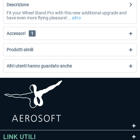
Descrizione
Fit your Wheel Stand Pro with this new additional upgrade and
have even more flying pleasure!...
altro
Accessori
1
Prodotti simili
Altri utenti hanno guardato anche
LINK UTILI