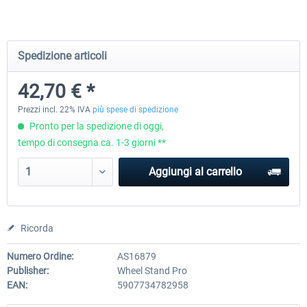
Wheel Stand Pro for Thrustmaster
Wheel Stand Pro Upgrade -
Spedizione articoli
Hotas Warthog,...
Rudders Fastening
42,70 € *
230,66 € *
47,58 € *
Prezzi incl. 22% IVA
più spese di spedizione
Pronto per la spedizione di oggi,
tempo di consegna ca. 1-3 giorni **
Aggiungi al carrello
Ricorda
Numero Ordine:
AS16879
Publisher:
Wheel Stand Pro
EAN:
5907734782958