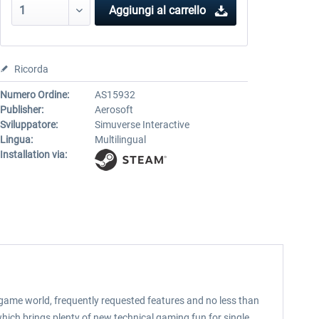
Aggiungi al carrello
Ricorda
Numero Ordine:
AS15932
Publisher:
Aerosoft
Sviluppatore:
Simuverse Interactive
Lingua:
Multilingual
Installation via:
ew game world, frequently requested features and no less than
hich brings plenty of new technical gaming fun for single