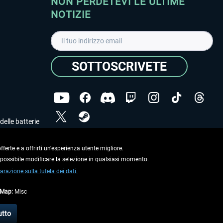
NON PERDETEVI LE ULTIME
NOTIZIE
SOTTOSCRIVETE
delle batterie
Ho letto l'informativa sulla
dichiarazione sulla tutela
dei dati
.
ferte e a offrirti un'esperienza utente migliore.
e possibile modificare la selezione in qualsiasi momento.
Copyright © Aerosoft GmbH. Tutti i diritti riservati.
arazione sulla tutela dei dati.
tMap:
Misc
on diversamente descritto.
utto
e
informazioni di spedizione
.