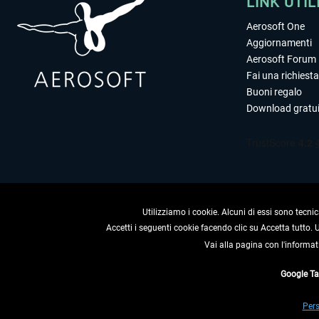
LINK UTIL
Aerosoft One
Aggiornamenti
Aerosoft Forum
Fai una richiesta
Buoni regalo
Download gratui
Utilizziamo i cookie. Alcuni di essi sono tecnic
Accetti i seguenti cookie facendo clic su Accetta tutto.
Vai alla pagina con l'informat
RECEDERE
Google T
* Tutti i prezzi sono indica
Pers
** Riguarda le spedizioni al 