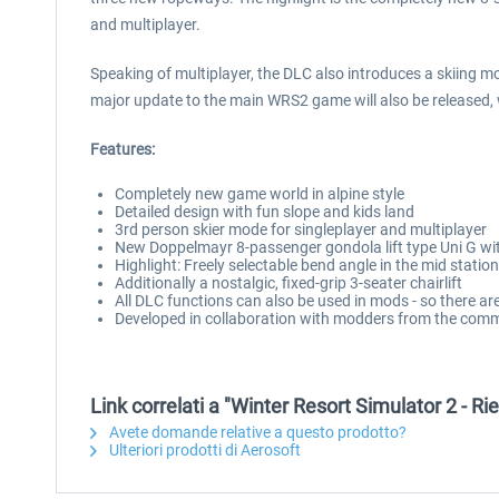
and multiplayer.
Speaking of multiplayer, the DLC also introduces a skiing m
major update to the main WRS2 game will also be released, wh
Features:
Completely new game world in alpine style
Detailed design with fun slope and kids land
3rd person skier mode for singleplayer and multiplayer
New Doppelmayr 8-passenger gondola lift type Uni G wit
Highlight: Freely selectable bend angle in the mid statio
Additionally a nostalgic, fixed-grip 3-seater chairlift
All DLC functions can also be used in mods - so there ar
Developed in collaboration with modders from the com
Link correlati a "Winter Resort Simulator 2 - Ri
Avete domande relative a questo prodotto?
Ulteriori prodotti di Aerosoft