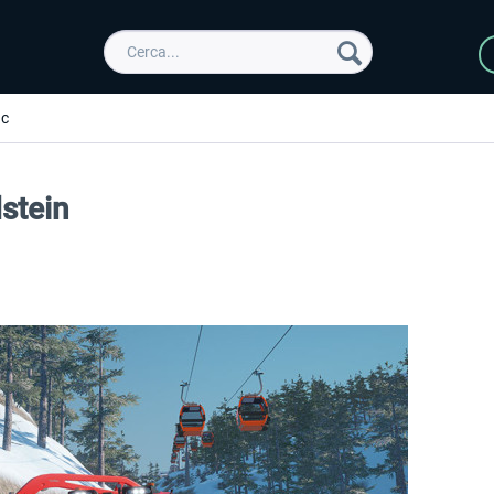
ic
dstein