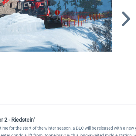
 2 - Riedstein"
n time for the start of the winter season, a DLC will be released with a n
eater gondola lift from Doppelmayr with a long-awaited middle station, w