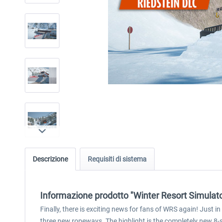
Descrizione
Requisiti di sistema
Informazione prodotto "Winter Resort Simulator
Finally, there is exciting news for fans of WRS again! Just i
three new ropeways. The highlight is the completely new 8-s