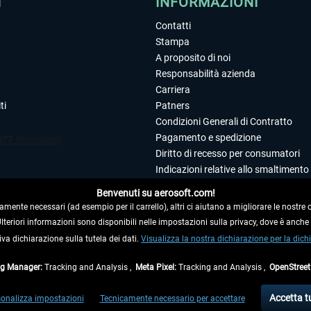
I
INFORMAZIONI
Contatti
Stampa
A proposito di noi
Responsabilità azienda
Carriera
ti
Patners
Condizioni Generali di Contratto
Pagamento e spedizione
Diritto di recesso per consumatori
Indicazioni relative allo smaltimento 
Dichiarazione sulla tutela dei dati
Benvenuti su aerosoft.com!
Editoriale
amente necessari (ad esempio per il carrello), altri ci aiutano a migliorare le nostre of
 Ulteriori informazioni sono disponibili nelle impostazioni sulla privacy, dove è anch
iva dichiarazione sulla tutela dei dati.
 DAL CONTRATTO
Visualizza la nostra dichiarazione per la dichi
ag Manager:
Tracking and Analysis ,
Meta Pixel:
Tracking and Analysis ,
OpenStree
ti al netto di Iva e
spese di spedizione
ed eventualmente le spese di spedizione, se n
Accetta t
onalizza impostazioni
Tecnicamente necessario per accettare
di fuori della Germania, i tempi di consegna per le altre nazioni sono disponibili nell