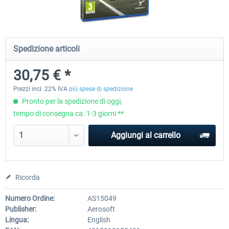
CityDriver
CityDriver - Deluxe Bund
Spedizione articoli
30,75 € *
45,08 € *
30,75 € *
36,06 € *
Prezzi incl. 22% IVA
più spese di spedizione
Pronto per la spedizione di oggi,
tempo di consegna ca. 1-3 giorni **
Aggiungi al carrello
Ricorda
Numero Ordine:
AS15049
Publisher:
Aerosoft
Lingua:
English